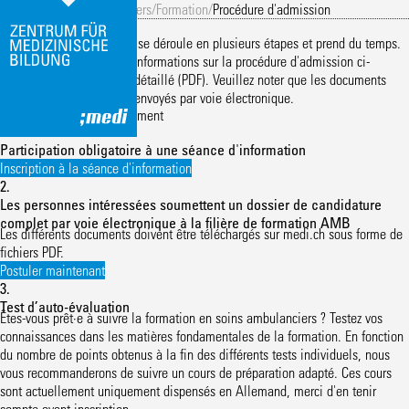
Eingang
/
Soins Ambulanciers
/
Formation
/
Procédure d'admission
Procédure d'admission
La procédure d‘admission se déroule en plusieurs étapes et prend du temps.
Vous trouverez toutes les informations sur la procédure d'admission ci-
dessous et dans
le guide détaillé
(PDF)
. Veuillez noter que les documents
d‘inscription doivent être envoyés par voie électronique.
Pas à pas vers l'enregistrement
1.
Participation obligatoire à une séance d'information
Inscription à la séance d'information
2.
Les personnes intéressées soumettent un dossier de candidature
complet par voie électronique à la filière de formation AMB
Les différents documents doivent être téléchargés sur medi.ch sous forme de
fichiers PDF.
Postuler maintenant
3.
Test d’auto-évaluation
Êtes-vous prêt·e à suivre la formation en soins ambulanciers ? Testez vos
connaissances dans les matières fondamentales de la formation. En fonction
du nombre de points obtenus à la fin des différents tests individuels, nous
vous recommanderons de suivre un cours de préparation adapté. Ces cours
sont actuellement uniquement dispensés en Allemand, merci d'en tenir
compte avant inscription.