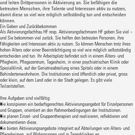
und leiten Drittpersonen in Aktivierung an. Sie befähigen die
betreuten Menschen, ihre Talente und Interessen aktiv zu nutzen,
damit diese so viel wie möglich selbständig tun und entscheiden
können.
Ein Geben und Zurückbekommen
Als Aktivierungsfachfrau HF resp. Aktivierungsfachmann HF geben Sie viel –
und Sie bekommen viel zurück. Sie helfen den betreuten Personen, ihre
Fähigkeiten und Interessen aktiv zu nutzen. So können Menschen trotz ihres
hohen Alters oder einer Beeinträchtigung so viel wie möglich selbstständig
entscheiden und tun. Ihr Arbeitsplatz befindet sich in einem Alters- und
Pflegheim, Pflegezentrum, Tagesheim, in einer psychiatrischen Klinik oder
Spezialklinik, auf der Geriatrieabteilung eines Spitals oder in einem
Behindertenwohnheim. Die Institutionen sind öffentlich oder privat, gross
oder klein, auf dem Land oder in der Stadt gelegen. Es gibt viele
Teilzeitstellen.
Ihre Aufgaben sind vielfältig:
Sie konzipieren ein bedarfsgerechtes Aktivierungsangebot für Einzelpersonen
und Gruppen, orientiert an den Rahmenbedingungen der Institutionen.
Sie planen Einzel- und Gruppentherapien und realisieren, reflektieren und
dokumentieren diese.
Sie bieten Aktivierungsangebote integriert auf Abteilungen von Alters- und
Pflegeheimen, auf Wohngruppen und in Tageskliniken an.