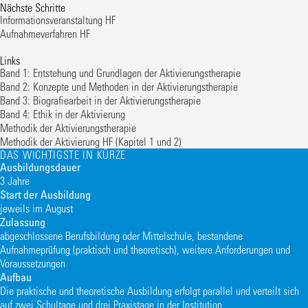
Nächste Schritte
Informationsveranstaltung HF
Aufnahmeverfahren HF
Links
Band 1: Entstehung und Grundlagen der Aktivierungstherapie
Band 2: Konzepte und Methoden in der Aktivierungstherapie
Band 3: Biografiearbeit in der Aktivierungstherapie
Band 4: Ethik in der Aktivierung
Methodik der Aktivierungstherapie
Methodik der Aktivierung HF (Kapitel 1 und 2)
DAS WICHTIGSTE IN KÜRZE
Ausbildungsdauer
3 Jahre
Start der Ausbildung
jeweils im August
Zulassung
abgeschlossene Berufsbildung oder Mittelschule, bestandene
Aufnahmeprüfung (praktisch und theoretisch),
weitere Anforderungen und
Voraussetzungen
Aufbau
Die praktische und theoretische Ausbildung erfolgt parallel und verteilt sich
auf zwei Schultage und drei Praxistage in der Institution.