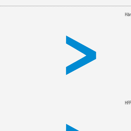
Häm
HFP