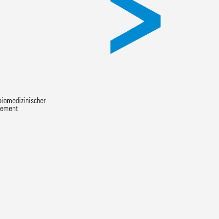
biomedizinischer
gement