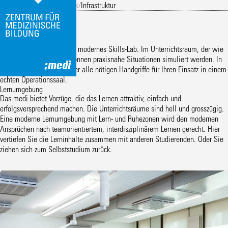
Eingang
/
Operationstechnik
/
Infrastruktur
Infrastruktur
Am Puls der Praxis
Das medi verfügt über ein modernes Skills-Lab. Im Unterrichtsraum, der wie
ein OP ausgestattet ist, können praxisnahe Situationen simuliert werden. In
Kleingruppen üben Sie hier alle nötigen Handgriffe für Ihren Einsatz in einem
echten Operationssaal.
Lernumgebung
Das medi bietet Vorzüge, die das Lernen attraktiv, einfach und
erfolgsversprechend machen. Die Unterrichtsräume sind hell und grosszügig.
Eine moderne Lernumgebung mit Lern- und Ruhezonen wird den modernen
Ansprüchen nach teamorientiertem, interdisziplinärem Lernen gerecht. Hier
vertiefen Sie die Lerninhalte zusammen mit anderen Studierenden. Oder Sie
ziehen sich zum Selbststudium zurück.