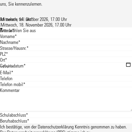
uns, Sie kennenzulernen.
Ich nehme teil am
Mittwoch, 14. Oktober 2026, 17.00 Uhr
*
Mittwoch, 18. November 2026, 17.00 Uhr
Anrede
*
Vorname
*
Nachname
*
Strasse/Hausnr.
*
PLZ
*
Ort
*
Geburtsdatum
*
E-Mail
*
Telefon
Telefon mobil
*
Kommentar
Schulabschluss
*
Berufsabschluss
*
Ich bestätige, von der
Datenschutzerklärung
Kenntnis genommen zu haben.