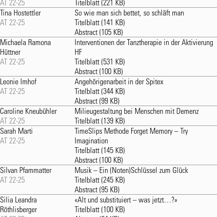
AT 22-25
Titelblatt
(221 KB)
Tina Hostettler
So wie man sich bettet, so schläft man
AT 22-25
Titelblatt
(141 KB)
Abstract
(105 KB)
Michaela Ramona
Interventionen der Tanztherapie in der Aktivierung
Hüttner
HF
AT 22-25
Titelblatt
(531 KB)
Abstract
(100 KB)
Leonie Imhof
Angehörigenarbeit in der Spitex
AT 22-25
Titelblatt
(344 KB)
Abstract
(99 KB)
Caroline Kneubühler
Milieugestaltung bei Menschen mit Demenz
AT 22-25
Titelblatt
(139 KB)
Sarah Marti
TimeSlips Methode Forget Memory – Try
AT 22-25
Imagination
Titelblatt
(145 KB)
Abstract
(100 KB)
Silvan Pfammatter
Musik – Ein (Noten)Schlüssel zum Glück
AT 22-25
Titelblatt
(245 KB)
Abstract
(95 KB)
Silia Leandra
«Alt und substituiert – was jetzt…?»
Röthlisberger
Titelblatt
(100 KB)