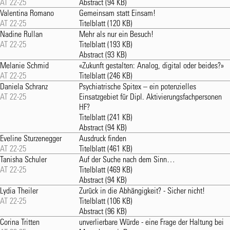
AT 22-25
Abstract
(94 KB)
Valentina Romano
Gemeinsam statt Einsam!
AT 22-25
Titelblatt
(120 KB)
Nadine Rullan
Mehr als nur ein Besuch!
AT 22-25
Titelblatt
(193 KB)
Abstract
(93 KB)
Melanie Schmid
«Zukunft gestalten: Analog, digital oder beides?»
AT 22-25
Titelblatt
(246 KB)
Daniela Schranz
Psychiatrische Spitex – ein potenzielles
AT 22-25
Einsatzgebiet für Dipl. Aktivierungsfachpersonen
HF?
Titelblatt
(241 KB)
Abstract
(94 KB)
Eveline Sturzenegger
Ausdruck finden
AT 22-25
Titelblatt
(461 KB)
Tanisha Schuler
Auf der Suche nach dem Sinn…
AT 22-25
Titelblatt
(469 KB)
Abstract
(94 KB)
Lydia Theiler
Zurück in die Abhängigkeit? - Sicher nicht!
AT 22-25
Titelblatt
(106 KB)
Abstract
(96 KB)
Corina Tritten
unverlierbare Würde - eine Frage der Haltung bei