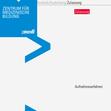
Eingang
/
Biomedizinische Analytik
/
Ausbildung
/
Zulassung
Zulassung
Zulassung
Aufnahmeverfahren